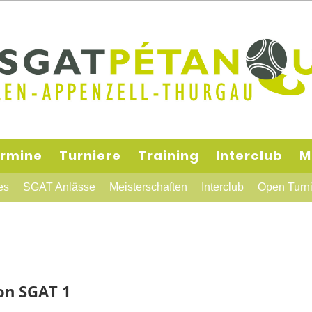
rmine
Turniere
Training
Interclub
M
es
SGAT Anlässe
Meisterschaften
Interclub
Open Turni
von SGAT 1