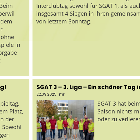
 Beim
Interclubtag sowohl für SGAT 1, als auc
berwil
insgesamt 4 Siegen in ihren gemeinsa
f dem
von letztem Sonntag.
r
 ohne
piele in
Vorgabe
:
eg!
SGAT 3 – 3. Liga – Ein schöner Tag
22.09.2025
, mr
pieltag,
SGAT 3 hat beim 
em Platz,
Saison nichts 
n der
oder zu verliere
! Sowohl
egen