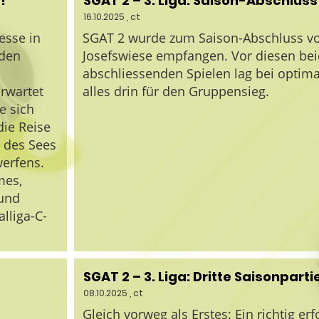
!
SGAT 2 – 3. Liga: Saison-Abschluss
16.10.2025
, ct
esse in
SGAT 2 wurde zum Saison-Abschluss von
nden
Josefswiese empfangen. Vor diesen be
abschliessenden Spielen lag bei optim
rwartet
alles drin für den Gruppensieg.
e sich
ie Reise
 des Sees
werfens.
mes,
 und
lliga-C-
SGAT 2 – 3. Liga: Dritte Saisonparti
08.10.2025
, ct
Gleich vorweg als Erstes: Ein richtig erf