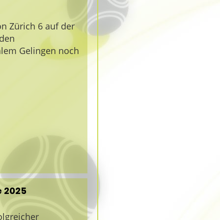
 Zürich 6 auf der
iden
alem Gelingen noch
e 2025
olgreicher