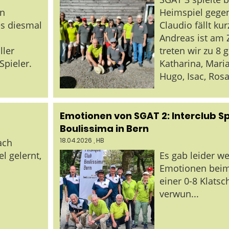
in
Heimspiel gegen
es diesmal
Claudio fällt kur
Andreas ist am 
ller
treten wir zu 8 
Spieler.
Katharina, Maria
Hugo, Isac, Ro
Emotionen von SGAT 2: Interclub Sp
Boulissima in Bern
18.04.2026
, HB
ach
l gelernt,
Es gab leider w
Emotionen beim 
einer 0-8 Klatsc
verwun...