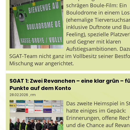
schrägen Boule-Film: Ein
Boulodrome in einem Lost
(ehemalige Tierversuchsan
inklusive Duftnote und Bu
Feeling), spezielle Platzve
und Gegner mit klaren
Aufstiegsambitionen. Daz
SGAT-Team nicht ganz im Vollbesitz seiner Bestf
Mischung war angerichtet.
SGAT 1: Zwei Revanchen – eine klar grün – f
Punkte auf dem Konto
28.02.2026
, rm
Das zweite Heimspiel in St
hatte einiges im Gepäck:
Erinnerungen, offene Rec
und die Chance auf Revan