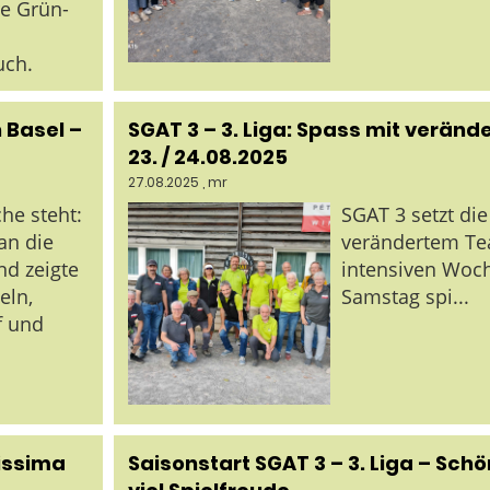
e Grün-
uch.
 Basel –
SGAT 3 – 3. Liga: Spass mit verä
23. / 24.08.2025
27.08.2025
, mr
che steht:
SGAT 3 setzt die
an die
verändertem T
nd zeigte
intensiven Woc
eln,
Samstag spi...
f und
lissima
Saisonstart SGAT 3 – 3. Liga – Sch