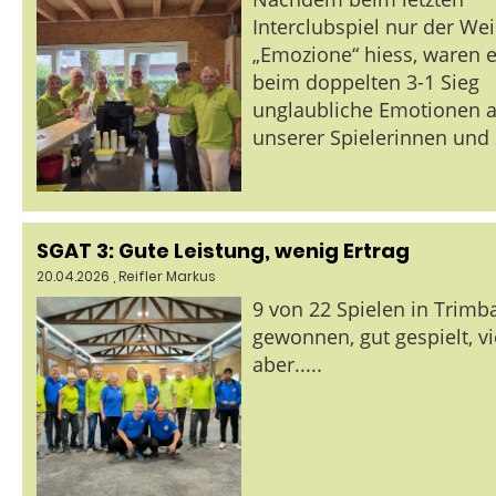
Interclubspiel nur der We
„Emozione“ hiess, waren 
beim doppelten 3-1 Sieg
unglaubliche Emotionen a
unserer Spielerinnen und 
SGAT 3: Gute Leistung, wenig Ertrag
20.04.2026
, Reifler Markus
9 von 22 Spielen in Trimb
gewonnen, gut gespielt, vie
aber.....