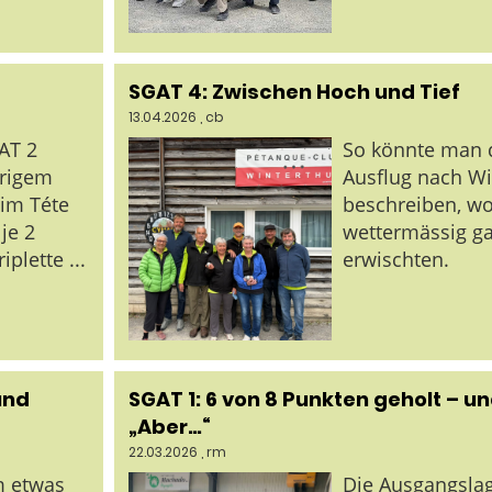
SGAT 4: Zwischen Hoch und Tief
13.04.2026
, cb
AT 2
So könnte man 
erigem
Ausflug nach Wi
 im Téte
beschreiben, wo
je 2
wettermässig ga
plette ...
erwischten.
und
SGAT 1: 6 von 8 Punkten geholt – un
„Aber…“
22.03.2026
, rm
m etwas
Die Ausgangsla