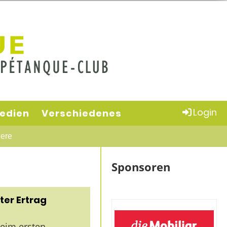
Login
edien
Verschiedenes
ere
Sponsoren
uter Ertrag
beim ersten