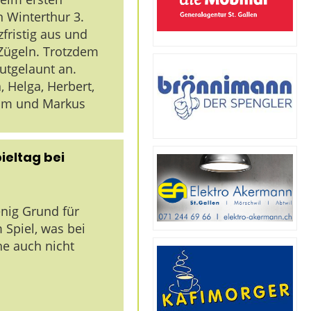
 Winterthur 3.
zfristig aus und
Zügeln. Trotzdem
gutgelaunt an.
, Helga, Herbert,
sam und Markus
ieltag bei
enig Grund für
Spiel, was bei
he auch nicht