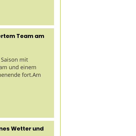
ndertem Team am
 Saison mit
eam und einem
henende fort.Am
önes Wetter und