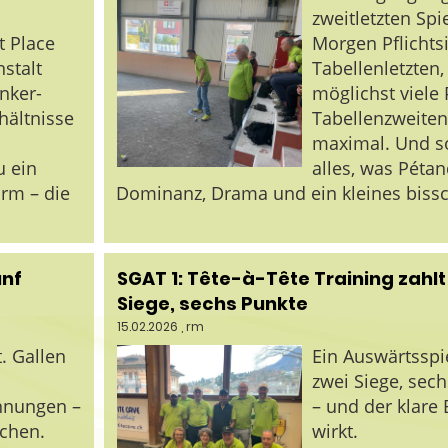
zweitletzten Spi
 Place
Morgen Pflichts
stalt
Tabellenletzten
nker-
möglichst viele
rhältnisse
Tabellenzweiten.
maximal. Und so
u ein
alles, was Péta
orm – die
Dominanz, Drama und ein kleines bissc
ünf
SGAT 1: Tête-à-Tête Training zahlt
Siege, sechs Punkte
15.02.2026
, rm
. Gallen
Ein Auswärtsspi
zwei Siege, sec
hnungen –
– und der klare 
chen.
wirkt.