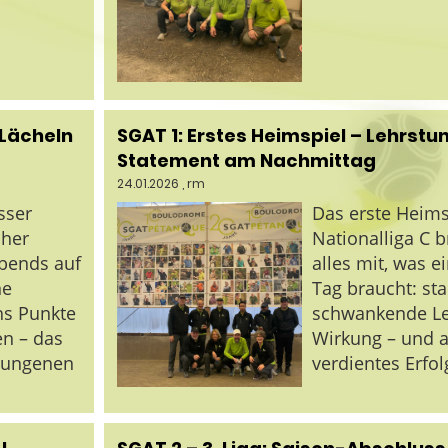
 Lächeln
SGAT 1: Erstes Heimspiel – Lehrst
Statement am Nachmittag
24.01.2026
, rm
sser
Das erste Heims
cher
Nationalliga C b
bends auf
alles mit, was ei
ne
Tag braucht: st
hs Punkte
schwankende Le
en – das
Wirkung – und 
elungenen
verdientes Erfol