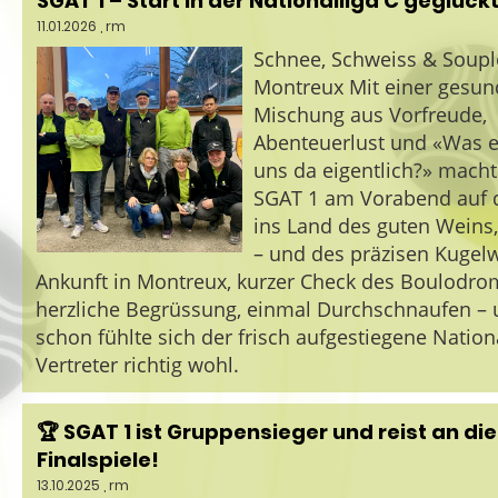
SGAT 1 – Start in der Nationalliga C geglückt
11.01.2026
, rm
Schnee, Schweiss & Soupl
Montreux Mit einer gesu
Mischung aus Vorfreude,
Abenteuerlust und «Was e
uns da eigentlich?» macht
SGAT 1 am Vorabend auf d
ins Land des guten Weins,
– und des präzisen Kugel
Ankunft in Montreux, kurzer Check des Boulodro
herzliche Begrüssung, einmal Durchschnaufen –
schon fühlte sich der frisch aufgestiegene Nationa
Vertreter richtig wohl.
🏆 SGAT 1 ist Gruppensieger und reist an die
Finalspiele!
13.10.2025
, rm