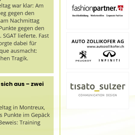
eltag war klar: Am
ieg gegen den
, am Nachmittag
 Punkte gegen den
 SGAT lieferte. Fast
rgte dabei für
nque ausmacht:
hen Tragik.
 sich aus – zwei
eltag in Montreux,
hs Punkte im Gepäck
Beweis: Training