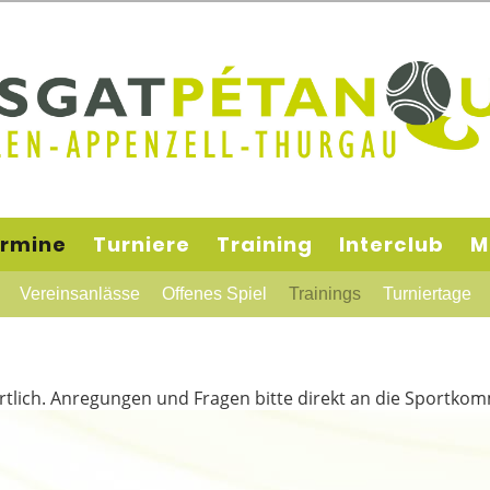
rmine
Turniere
Training
Interclub
M
Vereinsanlässe
Offenes Spiel
Trainings
Turniertage
tlich. Anregungen und Fragen bitte direkt an die Sportkom