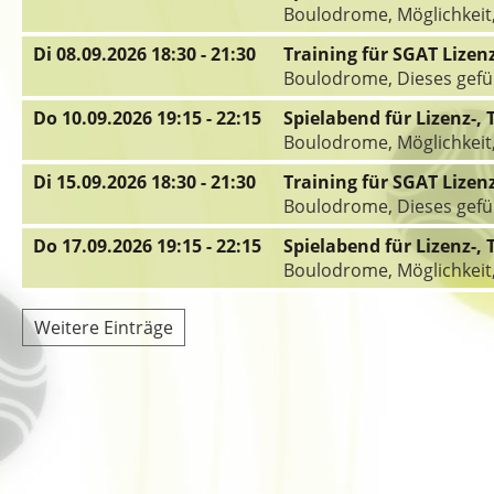
Boulodrome, Möglichkeit, 
Di 08.09.2026 18:30 - 21:30
Training für SGAT Lizen
Boulodrome, Dieses geführ
Do 10.09.2026 19:15 - 22:15
Spielabend für Lizenz-, 
Boulodrome, Möglichkeit, 
Di 15.09.2026 18:30 - 21:30
Training für SGAT Lizen
Boulodrome, Dieses geführ
Do 17.09.2026 19:15 - 22:15
Spielabend für Lizenz-, 
Boulodrome, Möglichkeit, 
Weitere Einträge